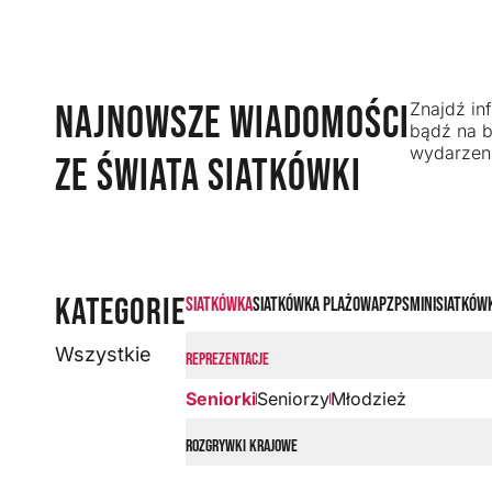
NAJNOWSZE WIADOMOŚCI
Znajdź inf
bądź na b
wydarzeni
ZE ŚWIATA SIATKÓWKI
KATEGORIE
Siatkówka
Siatkówka plażowa
PZPS
Minisiatków
Wszystkie
Reprezentacje
Seniorki
Seniorzy
Młodzież
Rozgrywki krajowe