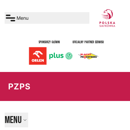
Menu
SPONSORZY GŁÓWNI
OFICJALNY PARTNER SERWISU
PZPS
Menu