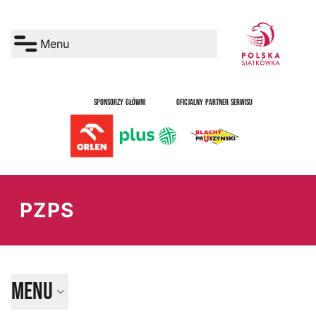
Menu
SPONSORZY GŁÓWNI
OFICJALNY PARTNER SERWISU
PZPS
Menu