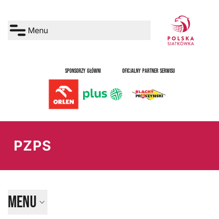
Menu
SPONSORZY GŁÓWNI
OFICJALNY PARTNER SERWISU
PZPS
Menu