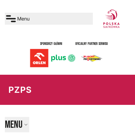
Menu
SPONSORZY GŁÓWNI
OFICJALNY PARTNER SERWISU
PZPS
Menu